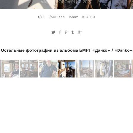
f/7.1
1/500 sec
15mm
ISO 100
Остальные фотографии из альбома БМРТ «Данко» / «Danko»