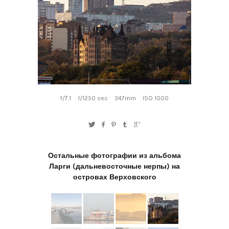
f/7.1
1/1250 sec
347mm
ISO 1000
Остальные фотографии из альбома
Ларги (дальневосточные нерпы) на
островах Верховского