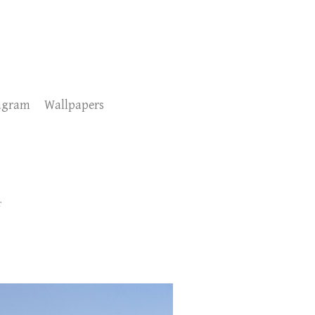
agram
Wallpapers
т