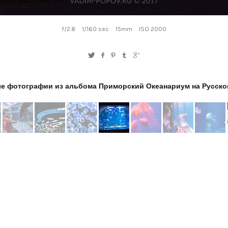
f/2.8
1/160 sec
15mm
ISO 2000
е фотографии из альбома Приморский Океанариум на Русско