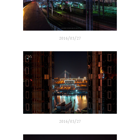
2016/03/27
2016/03/27