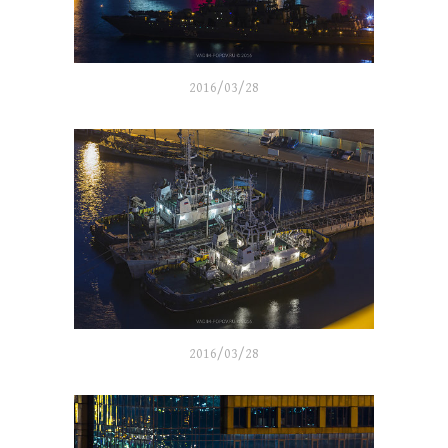
2016/03/28
2016/03/28