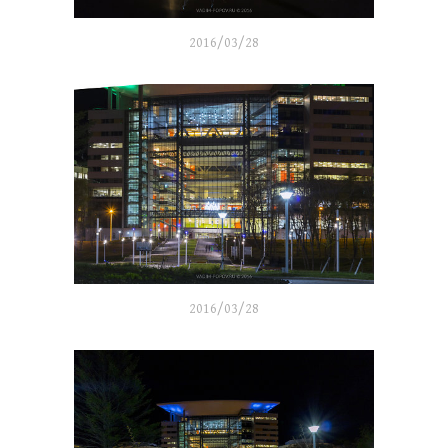
2016/03/28
2016/03/28