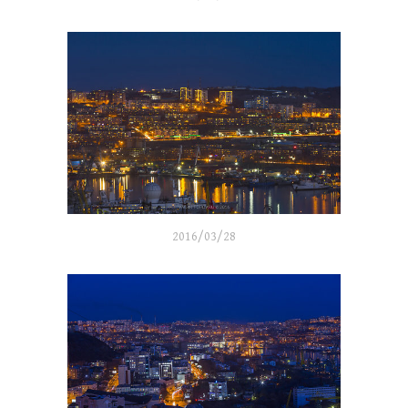
2016/03/28