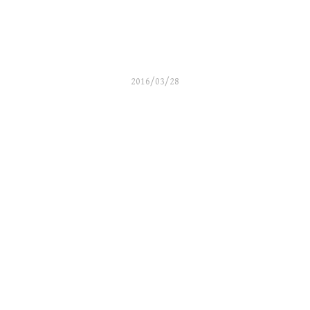
2016/03/28