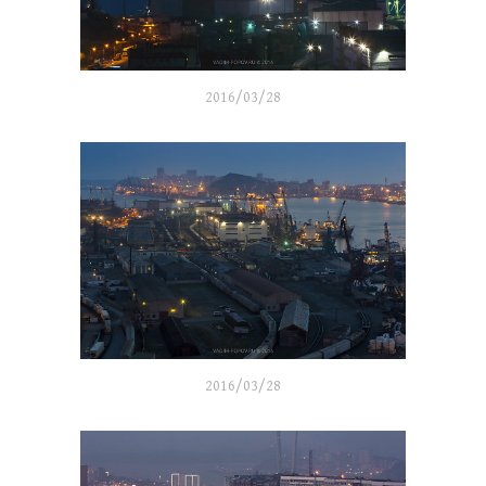
2016/03/28
2016/03/28