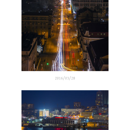
2016/03/28