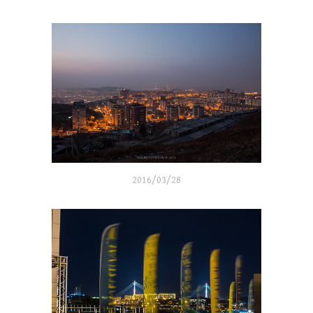
2016/03/28