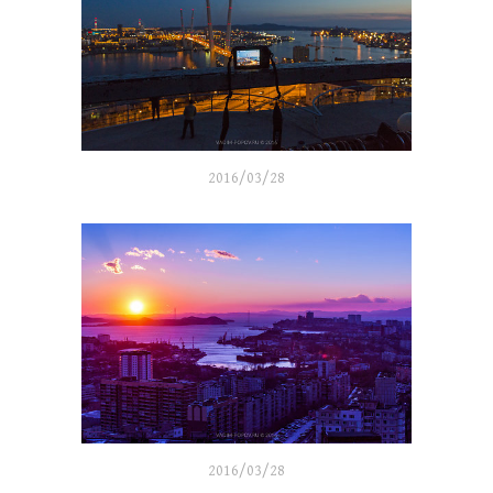
2016/03/28
2016/03/28